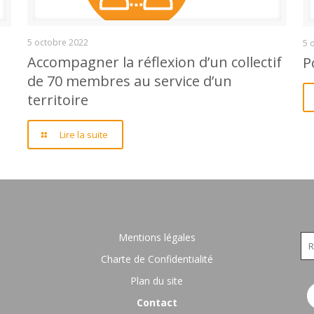
Accompagner la réflexion d’un collectif de 70
5 octobre 2022
5 
Accompagner la réflexion d’un collectif
P
de 70 membres au service d’un
membres au service d’un territoire
territoire
Lire la suite
Mentions légales
Charte de Confidentialité
Plan du site
Contact